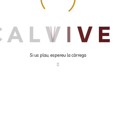
Els nostres productes
C
A
L
V
I
V
E
Embotits i productes curats o assecats
E
Si us plau, espereu la càrrega
nats
Formatges