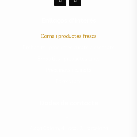
Enllaços d’interès
Carns i productes frescs
Embotits i productes curats o assecats
Embotits i productes cuits
Precuinats i cuinats
Formatges
Dades de contacte
Plaça Colom, 4 Local 2, Barcelona