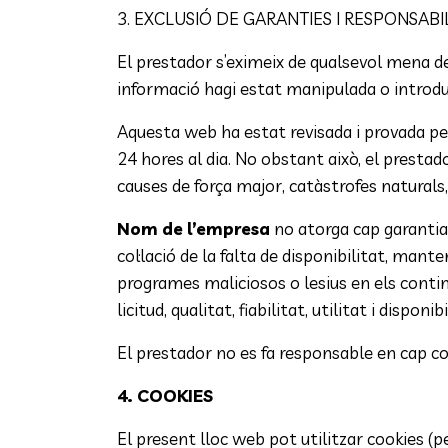
3. EXCLUSIÓ DE GARANTIES I RESPONSABI
El prestador s’eximeix de qualsevol mena de
informació hagi estat manipulada o introduï
Aquesta web ha estat revisada i provada per
24 hores al dia. No obstant això, el prestad
causes de força major, catàstrofes naturals
Nom de l’empresa
no atorga cap garantia 
col·lació de la falta de disponibilitat, mant
programes maliciosos o lesius en els contingut
licitud, qualitat, fiabilitat, utilitat i dispon
El prestador no es fa responsable en cap co
4. COOKIES
El present lloc web pot utilitzar cookies (pe