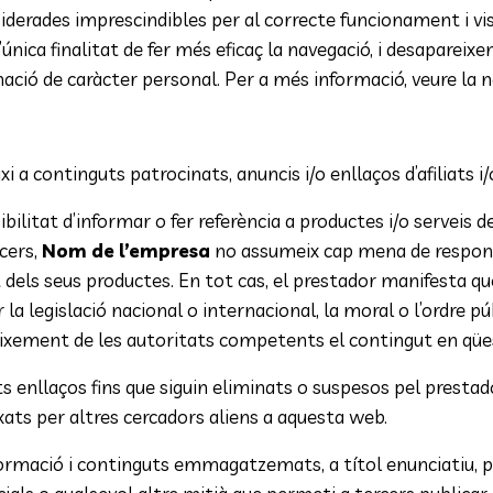
rades imprescindibles per al correcte funcionament i visua
nica finalitat de fer més eficaç la navegació, i desapareixen
ormació de caràcter personal. Per a més informació, veure la 
xi a continguts patrocinats, anuncis i/o enllaços d’afiliats i
ssibilitat d’informar o fer referència a productes i/o servei
rcers,
Nom de l’empresa
no assumeix cap mena de responsa
at dels seus productes. En tot cas, el prestador manifesta q
a legislació nacional o internacional, la moral o l’ordre pú
ixement de les autoritats competents el contingut en qües
s enllaços fins que siguin eliminats o suspesos pel prestado
ats per altres cercadors aliens a aquesta web.
formació i continguts emmagatzemats, a títol enunciatiu, pe