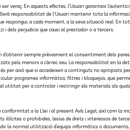
e ser veraç. En aquests efectes, l’Usuari garanteix l’autenti
. Serà responsabilitat de l’Usuari mantenir tota la informaci
spongui, a cada moment, a la seva situació real. En tot ca
i i dels perjudicis que causi al prestador o a tercers.
han d’obtenir sempre prèviament el consentiment dels pares,
tzats pels menors a càrrec seu. La responsabilitat en la de
és per això que si accedeixen a continguts no apropiats per 
cular programes informàtics, filtres i bloquejos, que permet
ial utilitat per a controlar i restringir els materials als qu
conformitat a la Llei i al present Avís Legal, així com la mo
ts il·lícites o prohibides, lesius de drets i interessos de te
edir la normal utilització d’equips informàtics o documents,