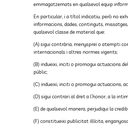
emmagatzemats en qualsevol equip informà
En particular, i a títol indicatiu, però no 
informacions, dades, continguts, missatges, 
qualsevol classe de material que:
(A) sigui contrària, menyspreï o atempti co
internacionals i altres normes vigents;
(B) indueixi, inciti o promogui actuacions deli
públic;
(C) indueixi, inciti o promogui actuacions, a
(D) sigui contrari al dret a l’honor, a la in
(E) de qualsevol manera, perjudiqui la credibi
(F) constitueixi publicitat il·lícita, enganyosa