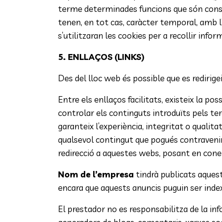
terme determinades funcions que són conside
tenen, en tot cas, caràcter temporal, amb l’ú
s’utilitzaran les cookies per a recollir inf
5. ENLLAÇOS (LINKS)
Des del lloc web és possible que es redirigei
Entre els enllaços facilitats, existeix la po
controlar els continguts introduïts pels te
garanteix l’experiència, integritat o qualit
qualsevol contingut que pogués contravenir l
redirecció a aquestes webs, posant en cone
Nom de l’empresa
tindrà publicats aquest
encara que aquests anuncis puguin ser index
El prestador no es responsabilitza de la in