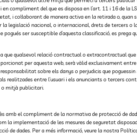
cials o qualsevol altre mitjà que permeti a tercers public
 en compliment del que es disposa en l’art. 11 i 16 de la LS
retat, i col·laborant de manera activa en la retirada o, quan s
a legislació nacional, o internacional, drets de tercers o la 
ue pogués ser susceptible d’aquesta classificació, es prega
 que qualsevol relació contractual o extracontractual que 
oporcionat per aquesta web, serà vàlid exclusivament entre l’
esponsabilitat sobre els danys o perjudicis que poguessin 
ls realitzades entre l’usuari i els anunciants o tercers cont
 mitjà publicitari.
 amb el compliment de la normativa de protecció de dade
í com la implementació de les mesures de seguretat dispos
ció de dades. Per a més informació, veure la nostra Política