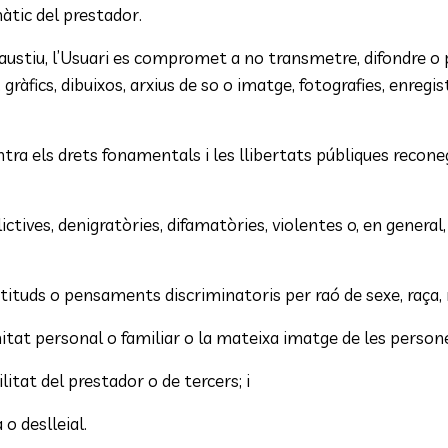
tic del prestador.
exhaustiu, l’Usuari es compromet a no transmetre, difondre o 
gràfics, dibuixos, arxius de so o imatge, fotografies, enregi
ntra els drets fonamentals i les llibertats públiques reco
ctives, denigratòries, difamatòries, violentes o, en general, c
ctituds o pensaments discriminatoris per raó de sexe, raça, r
timitat personal o familiar o la mateixa imatge de les person
litat del prestador o de tercers; i
 o deslleial.