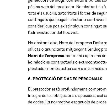
generadors de blogs, comentaris, xarxes so
pàgina web del prestador. No obstant això, i
tots els usuaris, autoritats i forces de segu
continguts que puguin afectar o contravenir l
consideri que pot existir algun contingut q
l’administrador del lloc web.
No obstant això, Nom de l’empresa l’informa
afiliats o anunciants mitjançant l’enllaç pr
Nom de l’empresa
no tindrà cap mena de r
i/o relacions contractuals o extracontractua
prestador només actua com a intermediari o
6. PROTECCIÓ DE DADES PERSONALS
El prestador està profundament compromès
íntegre de les obligacions disposades, aix
de dades i la normativa espanyola de protec