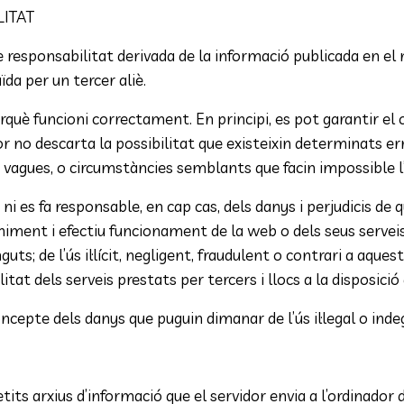
LITAT
 responsabilitat derivada de la informació publicada en el
da per un tercer aliè.
què funcioni correctament. En principi, es pot garantir el 
or no descarta la possibilitat que existeixin determinats e
, vagues, o circumstàncies semblants que facin impossible l
ni es fa responsable, en cap cas, dels danys i perjudicis de 
eniment i efectiu funcionament de la web o dels seus serveis 
s; de l’ús il·lícit, negligent, fraudulent o contrari a aquest 
ibilitat dels serveis prestats per tercers i llocs a la disposici
ncepte dels danys que puguin dimanar de l’ús il·legal o ind
tits arxius d’informació que el servidor envia a l’ordinador d